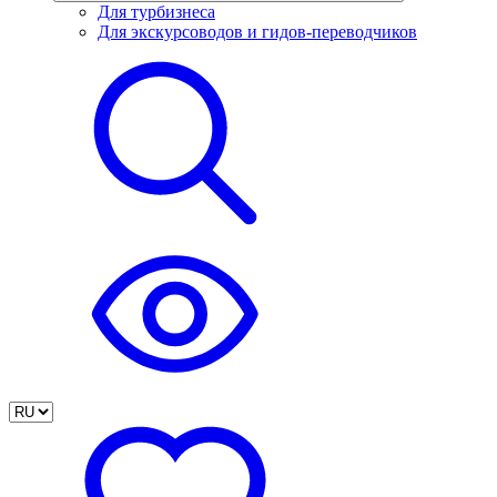
Для турбизнеса
Для экскурсоводов и гидов-переводчиков