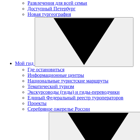
Развлечения для всей семьи
Доступный Петербург
Новая тургеография
Мой гид
Где остановиться
Информационные центры
Национальные туристские маршруты
Тематический туризм
Экскурсоводы (гиды) и гиды-переводчики
Единый Федеральный реестр туроператоров
Проекты
Серебряное ожерелье России