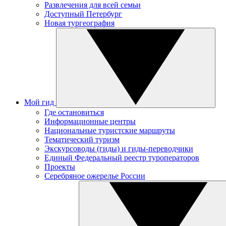
Развлечения для всей семьи
Доступный Петербург
Новая тургеография
Мой гид
Где остановиться
Информационные центры
Национальные туристские маршруты
Тематический туризм
Экскурсоводы (гиды) и гиды-переводчики
Единый Федеральный реестр туроператоров
Проекты
Серебряное ожерелье России