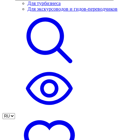
Для турбизнеса
Для экскурсоводов и гидов-переводчиков