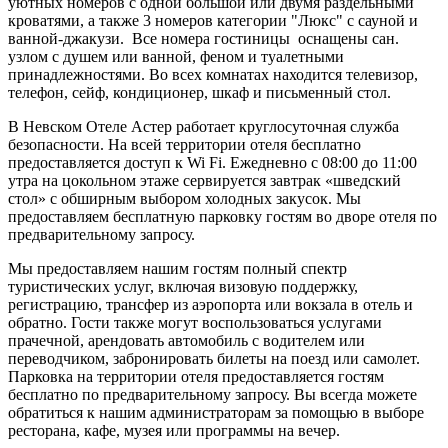
уютных номеров с одной большой или двумя раздельными
кроватями, а также 3 номеров категории "Люкс" с сауной и
ванной-джакузи. Все номера гостиницы оснащены сан.
узлом с душем или ванной, феном и туалетными
принадлежностями. Во всех комнатах находится телевизор,
телефон, сейф, кондиционер, шкаф и письменный стол.
В Невском Отеле Астер работает круглосуточная служба
безопасности. На всей территории отеля бесплатно
предоставляется доступ к Wi Fi. Ежедневно с 08:00 до 11:00
утра на цокольном этаже сервируется завтрак «шведский
стол» с обширным выбором холодных закусок. Мы
предоставляем бесплатную парковку гостям во дворе отеля по
предварительному запросу.
Мы предоставляем нашим гостям полный спектр
туристических услуг, включая визовую поддержку,
регистрацию, трансфер из аэропорта или вокзала в отель и
обратно. Гости также могут воспользоваться услугами
прачечной, арендовать автомобиль с водителем или
переводчиком, забронировать билеты на поезд или самолет.
Парковка на территории отеля предоставляется гостям
бесплатно по предварительному запросу. Вы всегда можете
обратиться к нашим администраторам за помощью в выборе
ресторана, кафе, музея или программы на вечер.