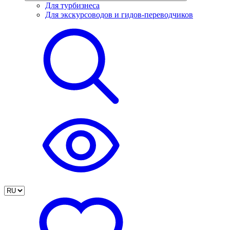
Для турбизнеса
Для экскурсоводов и гидов-переводчиков