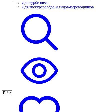
Для турбизнеса
Для экскурсоводов и гидов-переводчиков