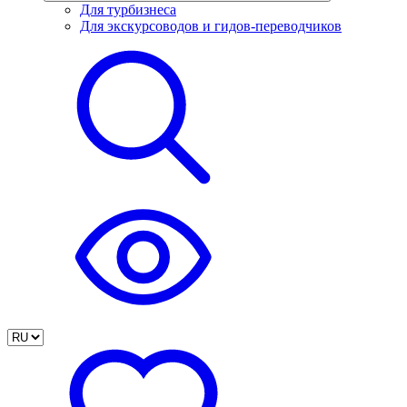
Для турбизнеса
Для экскурсоводов и гидов-переводчиков