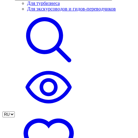
Для турбизнеса
Для экскурсоводов и гидов-переводчиков