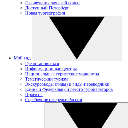
Развлечения для всей семьи
Доступный Петербург
Новая тургеография
Мой гид
Где остановиться
Информационные центры
Национальные туристские маршруты
Тематический туризм
Экскурсоводы (гиды) и гиды-переводчики
Единый Федеральный реестр туроператоров
Проекты
Серебряное ожерелье России