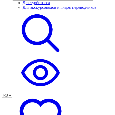
Для турбизнеса
Для экскурсоводов и гидов-переводчиков