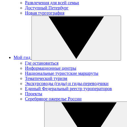
Развлечения для всей семьи
Доступный Петербург
Новая тургеография
Мой гид
Где остановиться
Информационные центры
Национальные туристские маршруты
Тематический туризм
Экскурсоводы (гиды) и гиды-переводчики
Единый Федеральный реестр туроператоров
Проекты
Серебряное ожерелье России