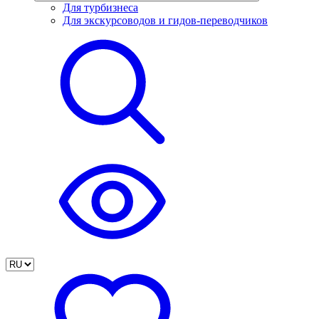
Для турбизнеса
Для экскурсоводов и гидов-переводчиков