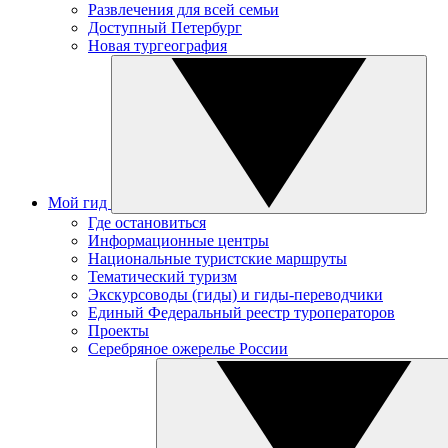
Развлечения для всей семьи
Доступный Петербург
Новая тургеография
Мой гид
Где остановиться
Информационные центры
Национальные туристские маршруты
Тематический туризм
Экскурсоводы (гиды) и гиды-переводчики
Единый Федеральный реестр туроператоров
Проекты
Серебряное ожерелье России