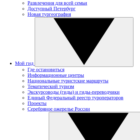
Развлечения для всей семьи
Доступный Петербург
Новая тургеография
Мой гид
Где остановиться
Информационные центры
Национальные туристские маршруты
Тематический туризм
Экскурсоводы (гиды) и гиды-переводчики
Единый Федеральный реестр туроператоров
Проекты
Серебряное ожерелье России