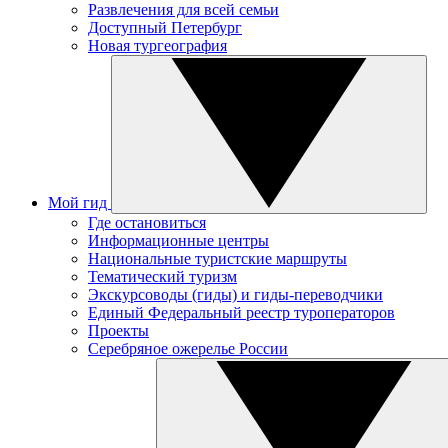
Развлечения для всей семьи
Доступный Петербург
Новая тургеография
Мой гид
Где остановиться
Информационные центры
Национальные туристские маршруты
Тематический туризм
Экскурсоводы (гиды) и гиды-переводчики
Единый Федеральный реестр туроператоров
Проекты
Серебряное ожерелье России