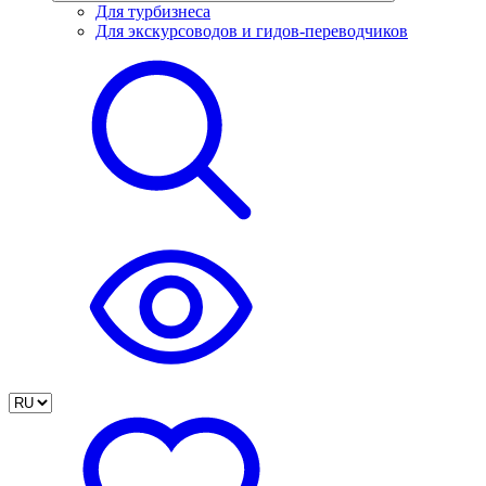
Для турбизнеса
Для экскурсоводов и гидов-переводчиков