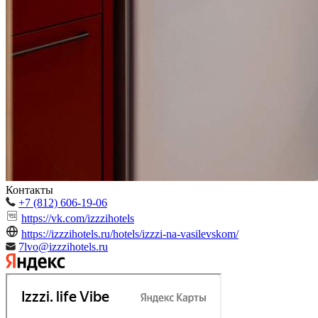
Контакты
+7 (812) 606-19-06
https://vk.com/izzzihotels
https://izzzihotels.ru/hotels/izzzi-na-vasilevskom/
7lvo@izzzihotels.ru