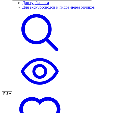
Для турбизнеса
Для экскурсоводов и гидов-переводчиков