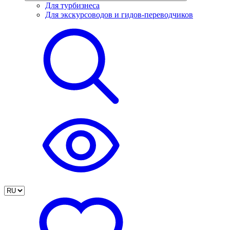
Для турбизнеса
Для экскурсоводов и гидов-переводчиков