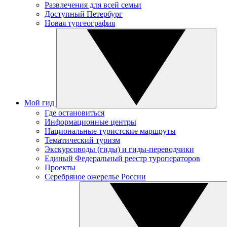
Развлечения для всей семьи
Доступный Петербург
Новая тургеография
Мой гид
Где остановиться
Информационные центры
Национальные туристские маршруты
Тематический туризм
Экскурсоводы (гиды) и гиды-переводчики
Единый Федеральный реестр туроператоров
Проекты
Серебряное ожерелье России