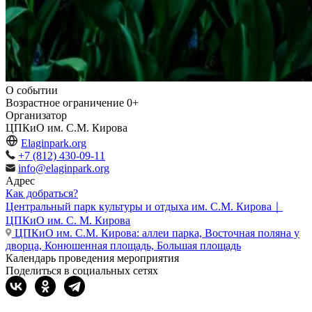
О событии
Возрастное ограничение
0+
Организатор
ЦПКиО им. С.М. Кирова
Elaginpark.org
+7 (812) 430-09-11
info@elaginpark.org
Адрес
Как добраться?
Центральный парк культуры и отдыха им. С.М. Кирова｜
ЦПКиО им. С. М. Кирова
ЦПКиО им. С.М. Кирова: аллеи парка, Восточная поляна у
дворца, Конюшенная площадь, Большая площадь
Календарь проведения мероприятия
Поделиться в социальных сетях