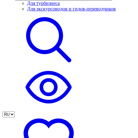
Для турбизнеса
Для экскурсоводов и гидов-переводчиков