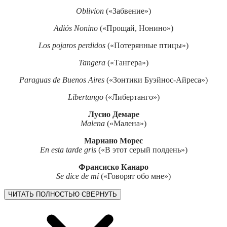
Oblivion
(«Забвение»)
Adiós Nonino
(«Прощай, Нонино»)
Los pojaros perdidos
(«Потерянные птицы»)
Tangera
(«Тангера»)
Paraguas de Buenos Aires
(«Зонтики Буэйнос-Айреса»)
Libertango
(«Либертанго»)
Лусио Демаре
Malena
(«Малена»)
Мариано Морес
En esta tarde gris
(«В этот серый полдень»)
Франсиско Канаро
Se dice de mí
(«Говорят обо мне»)
ЧИТАТЬ ПОЛНОСТЬЮ
СВЕРНУТЬ