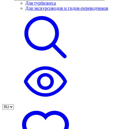
Для турбизнеса
Для экскурсоводов и гидов-переводчиков