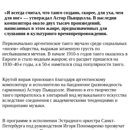
«Я всегда считал, что танго создано, скорее, для уха, чем
для ног» — утверждал Астор Пьяццолла. В наследии
композитора около двух тысяч произведений,
написанных в этом жанре, предназначенных для
слушания и культурного времяпрепровождения.
Первоначально аргентинское танго звучало среди социальных
«низов» общества, выражая затаенную грусть по
несбывшимся мечтам. В начале 1910-х годов танго оказалось в
Европе и стало модным жанром; его расцвет пришелся на
1930–40-е годы, а в 50-е наметился спад популярности танго.
Крутой вираж произошел благодаря аргентинскому
композитору и исполнителю на бандонеоне (разновидность
гармоники) Астору Пьяццолле. Именно в его творчестве
танго превратилось в элитарный вид музыкального искусства
вследствие соединения с академическими тенденциями и
принципами музыки.
В программе в исполнении Эстрадного оркестра Санкт-
Петербурга под руководством Игоря Пономаренко прозвучат