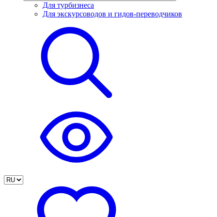
Для турбизнеса
Для экскурсоводов и гидов-переводчиков