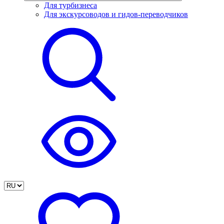
Для турбизнеса
Для экскурсоводов и гидов-переводчиков