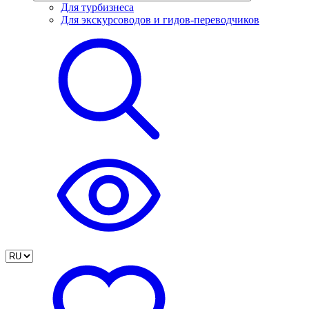
Для турбизнеса
Для экскурсоводов и гидов-переводчиков