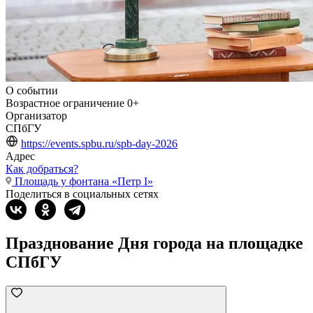
О событии
Возрастное ограничение
0+
Организатор
СПбГУ
https://events.spbu.ru/spb-day-2026
Адрес
Как добраться?
Площадь у фонтана «Петр I»
Поделиться в социальных сетях
Празднование Дня города на площадке
СПбГУ