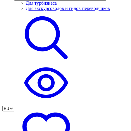
Для турбизнеса
Для экскурсоводов и гидов-переводчиков