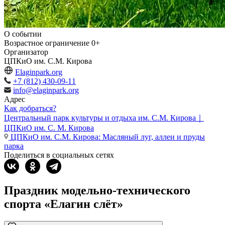
О событии
Возрастное ограничение
0+
Организатор
ЦПКиО им. С.М. Кирова
Elaginpark.org
+7 (812) 430-09-11
info@elaginpark.org
Адрес
Как добраться?
Центральный парк культуры и отдыха им. С.М. Кирова｜
ЦПКиО им. С. М. Кирова
ЦПКиО им. С.М. Кирова: Масляный луг, аллеи и пруды
парка
Поделиться в социальных сетях
Праздник модельно-технического
спорта «Елагин слёт»