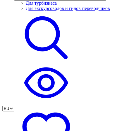
Для турбизнеса
Для экскурсоводов и гидов-переводчиков