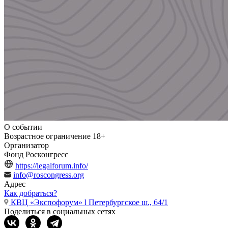
О событии
Возрастное ограничение
18+
Организатор
Фонд Росконгресс
https://legalforum.info/
info@roscongress.org
Адрес
Как добраться?
КВЦ «Экспофорум» l Петербургское ш., 64/1
Поделиться в социальных сетях