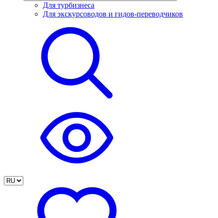
Для турбизнеса
Для экскурсоводов и гидов-переводчиков