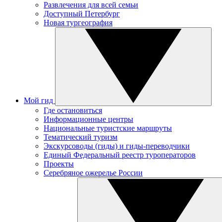
Развлечения для всей семьи
Доступный Петербург
Новая тургеография
Мой гид
Где остановиться
Информационные центры
Национальные туристские маршруты
Тематический туризм
Экскурсоводы (гиды) и гиды-переводчики
Единый Федеральный реестр туроператоров
Проекты
Серебряное ожерелье России