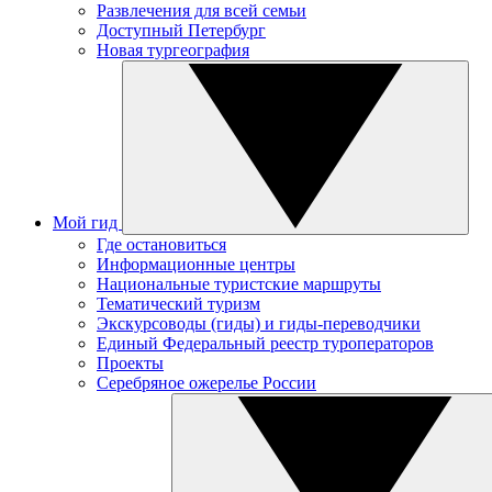
Развлечения для всей семьи
Доступный Петербург
Новая тургеография
Мой гид
Где остановиться
Информационные центры
Национальные туристские маршруты
Тематический туризм
Экскурсоводы (гиды) и гиды-переводчики
Единый Федеральный реестр туроператоров
Проекты
Серебряное ожерелье России