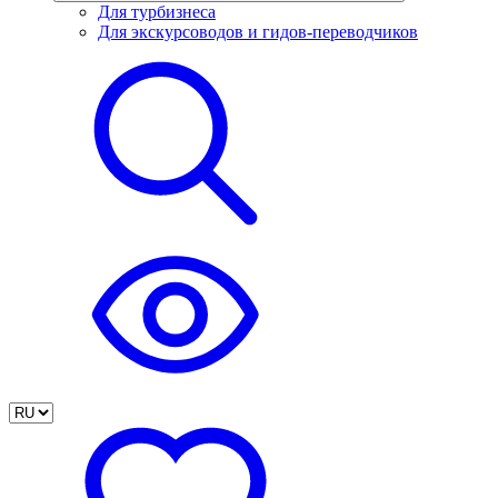
Для турбизнеса
Для экскурсоводов и гидов-переводчиков