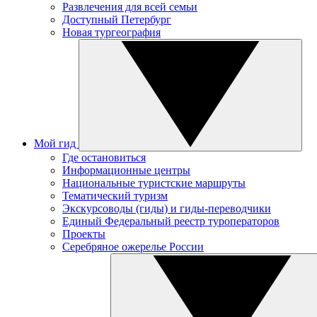
Развлечения для всей семьи
Доступный Петербург
Новая тургеография
Мой гид
Где остановиться
Информационные центры
Национальные туристские маршруты
Тематический туризм
Экскурсоводы (гиды) и гиды-переводчики
Единый Федеральный реестр туроператоров
Проекты
Серебряное ожерелье России