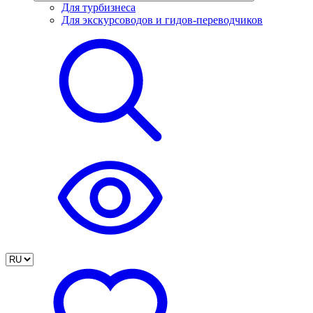
Для турбизнеса
Для экскурсоводов и гидов-переводчиков