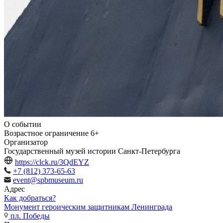
О событии
Возрастное ограничение
6+
Организатор
Государственный музей истории Санкт-Петербурга
https://clck.ru/3QdEYZ
+7 (812) 373-65-63
event@spbmuseum.ru
Адрес
Как добраться?
Монумент героическим защитникам Ленинграда
пл. Победы