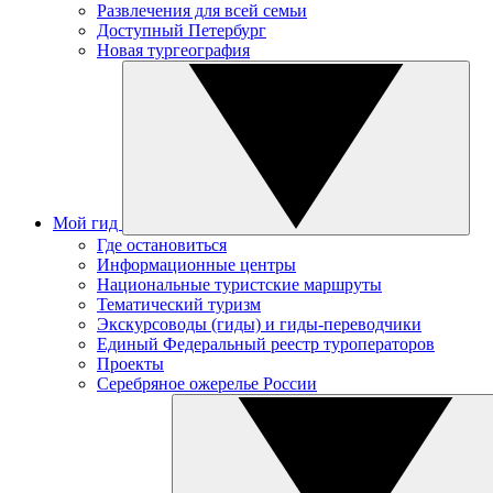
Развлечения для всей семьи
Доступный Петербург
Новая тургеография
Мой гид
Где остановиться
Информационные центры
Национальные туристские маршруты
Тематический туризм
Экскурсоводы (гиды) и гиды-переводчики
Единый Федеральный реестр туроператоров
Проекты
Серебряное ожерелье России