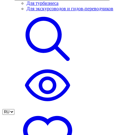
Для турбизнеса
Для экскурсоводов и гидов-переводчиков