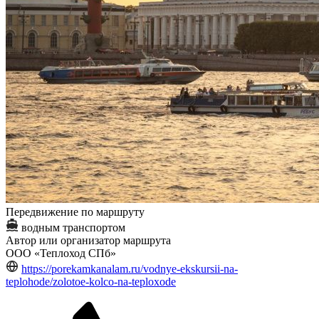
Передвижение по маршруту
водным транспортом
Автор или организатор маршрута
ООО «Теплоход СПб»
https://porekamkanalam.ru/vodnye-ekskursii-na-
teplohode/zolotoe-kolco-na-teploxode