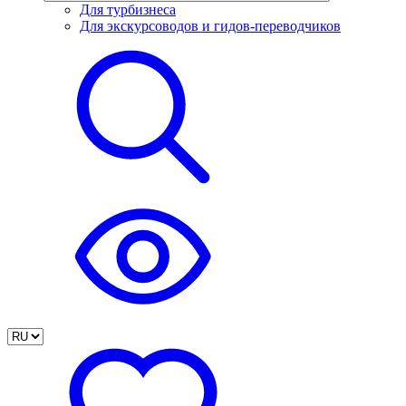
Для турбизнеса
Для экскурсоводов и гидов-переводчиков