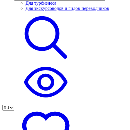
Для турбизнеса
Для экскурсоводов и гидов-переводчиков