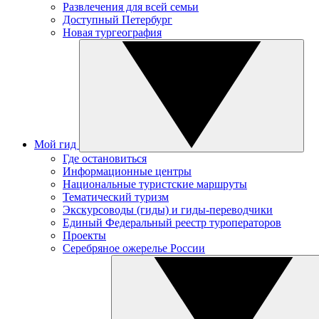
Развлечения для всей семьи
Доступный Петербург
Новая тургеография
Мой гид
Где остановиться
Информационные центры
Национальные туристские маршруты
Тематический туризм
Экскурсоводы (гиды) и гиды-переводчики
Единый Федеральный реестр туроператоров
Проекты
Серебряное ожерелье России