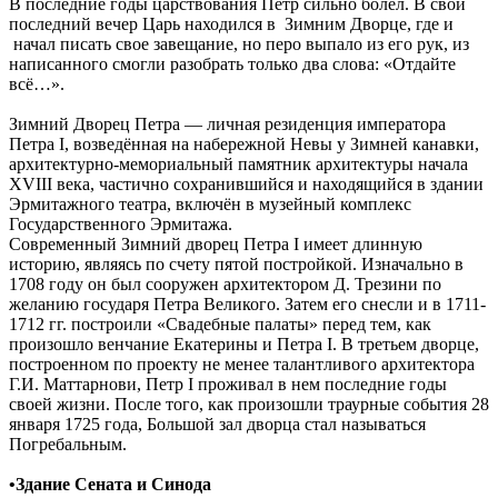
В последние годы царствования Пётр сильно болел. В свой
последний вечер Царь находился в Зимним Дворце, где и
начал писать свое завещание, но перо выпало из его рук, из
написанного смогли разобрать только два слова: «Отдайте
всё…».
Зимний Дворец Петра — личная резиденция императора
Петра I, возведённая на набережной Невы у Зимней канавки,
архитектурно-мемориальный памятник архитектуры начала
XVIII века, частично сохранившийся и находящийся в здании
Эрмитажного театра, включён в музейный комплекс
Государственного Эрмитажа.
Современный Зимний дворец Петра I имеет длинную
историю, являясь по счету пятой постройкой. Изначально в
1708 году он был сооружен архитектором Д. Трезини по
желанию государя Петра Великого. Затем его снесли и в 1711-
1712 гг. построили «Свадебные палаты» перед тем, как
произошло венчание Екатерины и Петра I. В третьем дворце,
построенном по проекту не менее талантливого архитектора
Г.И. Маттарнови, Петр I проживал в нем последние годы
своей жизни. После того, как произошли траурные события 28
января 1725 года, Большой зал дворца стал называться
Погребальным.
•
Здание Сената и Синода