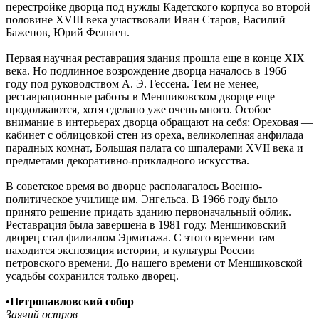
перестройке дворца под нужды Кадетского корпуса во второй
половине XVIII века участвовали Иван Старов, Василий
Баженов, Юрий Фельтен.
Первая научная реставрация здания прошла еще в конце XIX
века. Но подлинное возрождение дворца началось в 1966
году под руководством А. Э. Гессена. Тем не менее,
реставрационные работы в Меншиковском дворце еще
продолжаются, хотя сделано уже очень много. Особое
внимание в интерьерах дворца обращают на себя: Ореховая —
кабинет с облицовкой стен из ореха, великолепная анфилада
парадных комнат, Большая палата со шпалерами XVII века и
предметами декоративно-прикладного искусства.
В советское время во дворце располагалось Военно-
политическое училище им. Энгельса. В 1966 году было
принято решение придать зданию первоначальный облик.
Реставрация была завершена в 1981 году. Меншиковский
дворец стал филиалом Эрмитажа. С этого времени там
находится экспозиция истории, и культуры России
петровского времени. До нашего времени от Меншиковской
усадьбы сохранился только дворец.
•
Петропавловский собор
Заячий остров