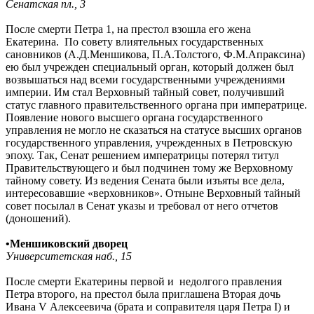
Сенатская пл., 3
После смерти Петра 1, на престол взошла его жена
Екатерина. По совету влиятельных государственных
сановников (А.Д.Меншикова, П.А.Толстого, Ф.М.Апраксина)
ею был учрежден специальный орган, который должен был
возвышаться над всеми государственными учреждениями
империи. Им стал Верховный тайный совет, получивший
статус главного правительственного органа при императрице.
Появление нового высшего органа государственного
управления не могло не сказаться на статусе высших органов
государственного управления, учрежденных в Петровскую
эпоху. Так, Сенат решением императрицы потерял титул
Правительствующего и был подчинен тому же Верховному
тайному совету. Из ведения Сената были изъяты все дела,
интересовавшие «верховников». Отныне Верховный тайный
совет посылал в Сенат указы и требовал от него отчетов
(доношений).
•
Меншиковский дворец
Университетская наб., 15
После смерти Екатерины первой и недолгого правления
Петра второго, на престол была приглашена Вторая дочь
Ивана V Алексеевича (брата и соправителя царя Петра I) и