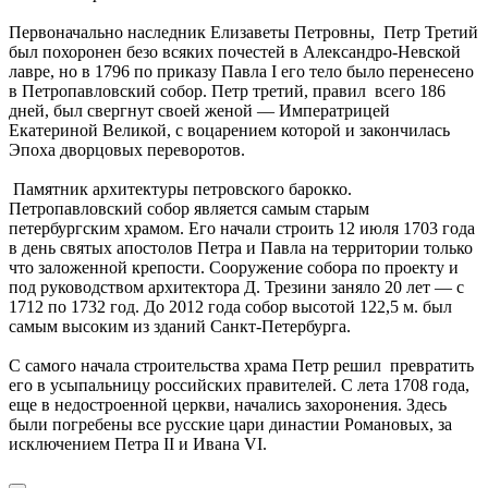
Первоначально наследник Елизаветы Петровны, Петр Третий
был похоронен безо всяких почестей в Александро-Невской
лавре, но в 1796 по приказу Павла I его тело было перенесено
в Петропавловский собор. Петр третий, правил всего 186
дней, был свергнут своей женой — Императрицей
Екатериной Великой, с воцарением которой и закончилась
Эпоха дворцовых переворотов.
Памятник архитектуры петровского барокко.
Петропавловский собор является самым старым
петербургским храмом. Его начали строить 12 июля 1703 года
в день святых апостолов Петра и Павла на территории только
что заложенной крепости. Сооружение собора по проекту и
под руководством архитектора Д. Трезини заняло 20 лет — с
1712 по 1732 год. До 2012 года собор высотой 122,5 м. был
самым высоким из зданий Санкт-Петербурга.
С самого начала строительства храма Петр решил превратить
его в усыпальницу российских правителей. С лета 1708 года,
еще в недостроенной церкви, начались захоронения. Здесь
были погребены все русские цари династии Романовых, за
исключением Петра II и Ивана VI.