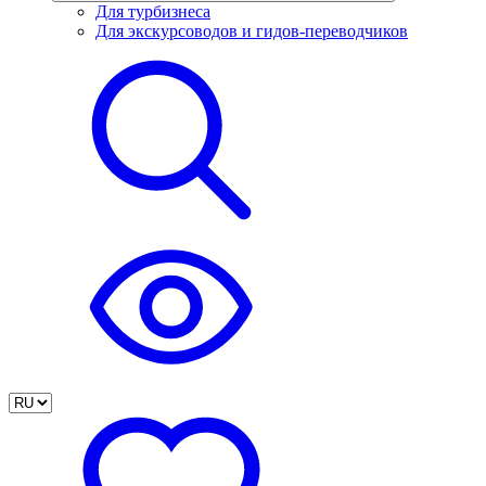
Для турбизнеса
Для экскурсоводов и гидов-переводчиков