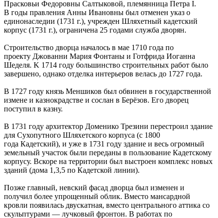
Прасковьи Федоровны Салтыковой, племянница Петра I.
В годы правления Анны Ивановны был отменен указ о
единонаследии (1731 г.), учрежден Шляхетный кадетский
корпус (1731 г.), ограничена 25 годами служба дворян.
Строительство дворца началось в мае 1710 года по
проекту Джованни Мария Фонтаны и Готфрида Иоганна
Шеделя. K 1714 году большинство строительных работ было
завершено, однако отделка интерьеров велась до 1727 года.
В 1727 году князь Меншиков был обвинен в государственной
измене и казнокрадстве и сослан в Берёзов. Его дворец
поступил в казну.
В 1731 году архитектор Доменико Трезини перестроил здание
для Сухопутного Шляхетского корпуса (с 1800
года Кадетский), и уже в 1731 году здание и весь огромный
земельный участок были переданы в пользование Кадетскому
корпусу. Вскоре на территории был выстроен комплекс новых
зданий (дома 1,3,5 по Кадетской линии).
Позже главный, невский фасад дворца был изменен и
получил более упрощенный облик. Вместо мансардной
кровли появилась двускатная, вместо центрального аттика со
скульптурами — лучковый фронтон. В работах по