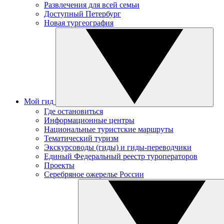
Развлечения для всей семьи
Доступный Петербург
Новая тургеография
Мой гид
Где остановиться
Информационные центры
Национальные туристские маршруты
Тематический туризм
Экскурсоводы (гиды) и гиды-переводчики
Единый Федеральный реестр туроператоров
Проекты
Серебряное ожерелье России