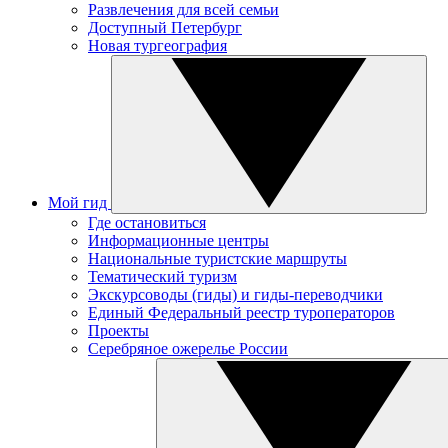
Развлечения для всей семьи
Доступный Петербург
Новая тургеография
Мой гид
Где остановиться
Информационные центры
Национальные туристские маршруты
Тематический туризм
Экскурсоводы (гиды) и гиды-переводчики
Единый Федеральный реестр туроператоров
Проекты
Серебряное ожерелье России