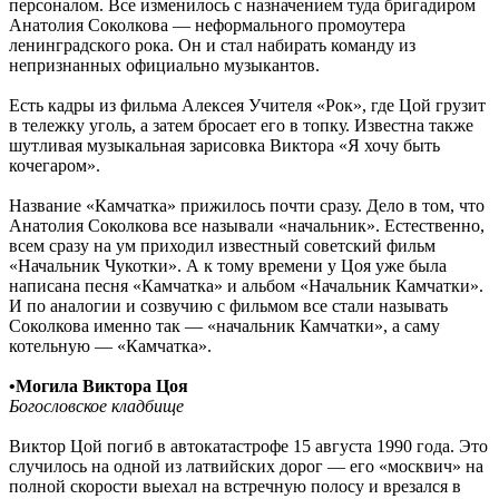
персоналом. Все изменилось с назначением туда бригадиром
Анатолия Соколкова — неформального промоутера
ленинградского рока. Он и стал набирать команду из
непризнанных официально музыкантов.
Есть кадры из фильма Алексея Учителя «Рок», где Цой грузит
в тележку уголь, а затем бросает его в топку. Известна также
шутливая музыкальная зарисовка Виктора «Я хочу быть
кочегаром».
Название «Камчатка» прижилось почти сразу. Дело в том, что
Анатолия Соколкова все называли «начальник». Естественно,
всем сразу на ум приходил известный советский фильм
«Начальник Чукотки». А к тому времени у Цоя уже была
написана песня «Камчатка» и альбом «Начальник Камчатки».
И по аналогии и созвучию с фильмом все стали называть
Соколкова именно так — «начальник Камчатки», а саму
котельную — «Камчатка».
•Могила Виктора Цоя
Богословское кладбище
Виктор Цой погиб в автокатастрофе 15 августа 1990 года. Это
случилось на одной из латвийских дорог — его «москвич» на
полной скорости выехал на встречную полосу и врезался в