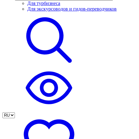
Для турбизнеса
Для экскурсоводов и гидов-переводчиков