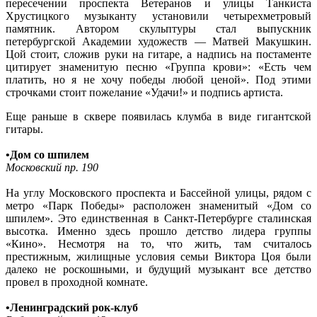
пересечении проспекта Ветеранов и улицы Танкиста
Хрустицкого музыканту установили четырехметровый
памятник. Автором скульптуры стал выпускник
петербургской Академии художеств — Матвей Макушкин.
Цой стоит, сложив руки на гитаре, а надпись на постаменте
цитирует знаменитую песню «Группа крови»: «Есть чем
платить, но я не хочу победы любой ценой». Под этими
строчками стоит пожелание «Удачи!» и подпись артиста.
Еще раньше в сквере появилась клумба в виде гигантской
гитары.
•Дом со шпилем
Московский пр. 190
На углу Московского проспекта и Бассейной улицы, рядом с
метро «Парк Победы» расположен знаменитый «Дом со
шпилем». Это единственная в Санкт-Петербурге сталинская
высотка. Именно здесь прошло детство лидера группы
«Кино». Несмотря на то, что жить, там считалось
престижным, жилищные условия семьи Виктора Цоя были
далеко не роскошными, и будущий музыкант все детство
провел в проходной комнате.
•Ленинградский рок-клуб