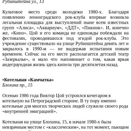
Рубинштейна ул., 13
Культовое место среди молодежи 1980-х. Благодаря
появлению ленинградского рок-клуба впервые возникла
легальная площадка для выступлений ныне всем известных
групп «Алиса», «Аквариум», «ДДТ», «Пикник». И, конечно
же, «Кино». Цой и его команда не единожды побеждали на
фестивалях, проводившихся под эгидой рок-клуба. Это
учреждение существовало на улице Рубинштейна девять лет и
закрылось в 1990-м — не выдержав испытания новым
временем. Сейчас на его месте располагается детский театр
«Зазеркалье», и мало что напоминает о том, какая яркая
андеграундная жизнь здесь кипела три десятилетия назад.
•Котельная «Камчатка»
Блохина пр., 15
Осенью 1986 года Виктор Цой устроился кочегаром в
котельную на Петроградской стороне. В ту пору именно
котельные для многих творческих людей служили своего рода
«внутренней эмиграцией».
Котельная на улице Блохина, 15, в начале 1980-х была
невзрачным местом с «классическим», на тот момент, пьющим