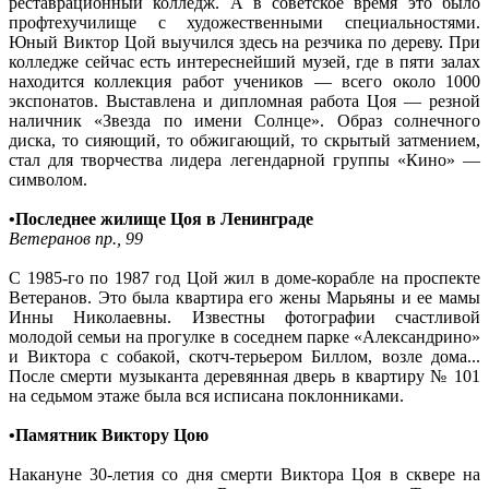
реставрационный колледж. А в советское время это было
профтехучилище с художественными специальностями.
Юный Виктор Цой выучился здесь на резчика по дереву. При
колледже сейчас есть интереснейший музей, где в пяти залах
находится коллекция работ учеников — всего около 1000
экспонатов. Выставлена и дипломная работа Цоя — резной
наличник «Звезда по имени Солнце». Образ солнечного
диска, то сияющий, то обжигающий, то скрытый затмением,
стал для творчества лидера легендарной группы «Кино» —
символом.
•Последнее жилище Цоя в Ленинграде
Ветеранов пр., 99
С 1985-го по 1987 год Цой жил в доме-корабле на проспекте
Ветеранов. Это была квартира его жены Марьяны и ее мамы
Инны Николаевны. Известны фотографии счастливой
молодой семьи на прогулке в соседнем парке «Александрино»
и Виктора с собакой, скотч-терьером Биллом, возле дома...
После смерти музыканта деревянная дверь в квартиру № 101
на седьмом этаже была вся исписана поклонниками.
•Памятник Виктору Цою
Накануне 30-летия со дня смерти Виктора Цоя в сквере на