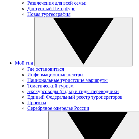
Развлечения для всей семьи
Доступный Петербург
Новая тургеография
Мой гид
Где остановиться
Информационные центры
Национальные туристские маршруты
Тематический туризм
Экскурсоводы (гиды) и гиды-переводчики
Единый Федеральный реестр туроператоров
Проекты
Серебряное ожерелье России