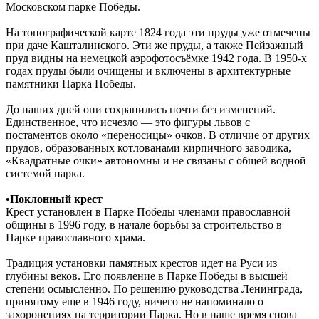
Московском парке Победы.
На топографической карте 1824 года эти пруды уже отмечены
при даче Кашталинского. Эти же пруды, а также Пейзажный
пруд видны на немецкой аэрофотосъёмке 1942 года. В 1950-х
годах пруды были очищены и включены в архитектурные
памятники Парка Победы.
До наших дней они сохранились почти без изменений.
Единственное, что исчезло — это фигуры львов с
постаментов около «переносицы» очков. В отличие от других
прудов, образованных котлованами кирпичного заводика,
«Квадратные очки» автономны и не связаны с общей водной
системой парка.
•Поклонный крест
Крест установлен в Парке Победы членами православной
общины в 1996 году, в начале борьбы за строительство в
Парке православного храма.
Традиция установки памятных крестов идет на Руси из
глубины веков. Его появление в Парке Победы в высшей
степени осмысленно. По решению руководства Ленинграда,
принятому еще в 1946 году, ничего не напоминало о
захоронениях на территории Парка. Но в наше время снова