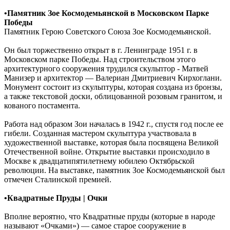
•Памятник Зое Космодемьянской в Московском Парке
Победы
Памятник Герою Советского Союза Зое Космодемьянской.
Он был торжественно открыт в г. Ленинграде 1951 г. в
Московском парке Победы. Над строительством этого
архитектурного сооружения трудился скульптор - Матвей
Манизер и архитектор — Валериан Дмитриевич Кирхоглани.
Монумент состоит из скульптуры, которая создана из бронзы,
а также текстовой доски, облицованной розовым гранитом, и
кованого постамента.
Работа над образом Зои началась в 1942 г., спустя год после ее
гибели. Созданная мастером скульптура участвовала в
художественной выставке, которая была посвящена Великой
Отечественной войне. Открытие выставки происходило в
Москве к двадцатипятилетнему юбилею Октябрьской
революции. На выставке, памятник Зое Космодемьянской был
отмечен Сталинской премией.
•Квадратные Пруды |
Очки
Вполне вероятно, что Квадратные пруды (которые в народе
называют «Очками») — самое старое сооружение в