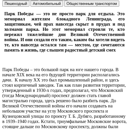
Пешеходный
Автомобильный
Общественным транспортом
Парк Победы — это не просто парк для отдыха. Это
мемориал жителям блокадного Ленинграда, его
защитникам, чей прах навсегда скрыт в прудах и под
холмами парка. Но этот мемориал строили те, кто
пережил тяжелейшие дни Великой Отечественной
войны. И они создали его таким, каким бы хотели видеть
те, кто навсегда остался там — местом, где сочетаются
память и жизнь, где слышен радостный детский смех
Парк Победы – это большой парк на юге нашего города. В
начале XIX века на его будущей территории располагались
дачи. К началу XX это был промышленный район, и здесь
стоял кирпичный заводик. Так как план развития территории,
утвержденный в 1930-х годах, предполагал, что Московский
(тогда Международный) проспект должен стать главой
магистралью города, здесь решено было разбить парк. До
Великой Отечественной войны его начали создавать на
небольшом участке на углу Московского проспекта и
Кузнецовской улицы по проекту Т. Б. Дубяго, разработанному
в 1939–1940 годах. Кстати, триумфальные Московские ворота,
стоящие дальше по Московскому проспекту, должны были