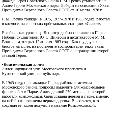
дважды Героя Советского Союза Г. М. Гречко установлен на
Аллее Героев Московского парка Победы на основании Указа
Президиума Верховного Совета СССР от 16 марта 1978 г.
Г. М. Гречко трижды (в 1975, 1977–1978 и 1985 годах) работал
в космосе, на советских орбитальных станциях «Салют».
Его бюст как уроженца Ленинграда был поставлен в Парке
Победы скульптором Ю. С. Динесом и архитектором М. М.
Волковым, открыт 12 апреля 1983 года. Как и у других
бюстов на аллее, на постаменте воспроизведён текст указа
Президиума Верховного Совета СССР о награждении второй
звездой Героя.
•Комсомольская аллея
Аллея, идущая от угла Московского проспекта и
Кузнецовской улицы вглубь парка.
В 1945 году, при закладке Парка, райком комсомола
Московского района попросил выделить для комсомольцев
фронт работ в Парке. Аллея длиной 250 метров, на которой
работали комсомольцы, была создана первой в парке, именно
на ней были посажены первые деревья. В честь тех, кто
создавал её, аллея получила название Комсомольской.