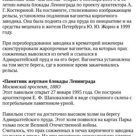
летию начала блокады Ленинграда по проекту архитектора А.
Г. Костюриной. На постаменте, стилизованно изображающем
рельсы, установлена подлинная вагонетка кирпичного
заводика. Она была поднята со дна пруда по инициативе и на
средства мецената и жителя Петербурга Ю. Ю. Жорно в 1999
году.
При переоборудовании заводика в крематорий инженеры
сконструировали жаропрочные вагонетки, на которых прах
сожженных вывозился из печей и ссыпался в
Адмиралтейский пруд и на его берег. Вагонетка установлена
на том месте берега, где в военное время заканчивались
рельсы.
•Памятник жертвам блокады Ленинграда
Московский проспект, 188О
Этот павильон открыт 27 января 1995 года. Он построен
архитектором Е. Ф. Шаповаловой в виде старинного склепа с
погребальным памятником-урной.
Павильон стоит на достаточно высоком холме на берегу
Адмиралтейского пруда. Этот холм появился на картах Парка
только после Великой Отечественной войны.
Считалось, что прах сожженных в печах кирпичного заводика
ссыпался в пруды. Но при прочтении специалистами заметок