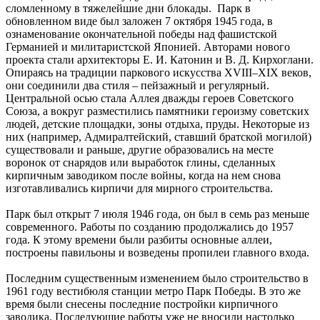
сломленному в тяжелейшие дни блокады. Парк в
обновленном виде был заложен 7 октября 1945 года, в
ознаменование окончательной победы над фашистской
Германией и милитаристской Японией. Авторами нового
проекта стали архитекторы Е. И. Катонин и В. Д. Кирхоглани.
Опираясь на традиции паркового искусства XVIII–XIX веков,
они соединили два стиля – пейзажный и регулярный.
Центральной осью стала Аллея дважды героев Советского
Союза, а вокруг разместились памятники героизму советских
людей, детские площадки, зоны отдыха, пруды. Некоторые из
них (например, Адмиралтейский, ставший братской могилой)
существовали и раньше, другие образовались на месте
воронок от снарядов или выработок глины, сделанных
кирпичным заводиком после войны, когда на нем снова
изготавливались кирпичи для мирного строительства.
Парк был открыт 7 июля 1946 года, он был в семь раз меньше
современного. Работы по созданию продолжались до 1957
года. К этому времени были разбиты основные аллеи,
построены павильоны и возведены пропилеи главного входа.
Последним существенным изменением было строительство в
1961 году вестибюля станции метро Парк Победы. В это же
время были снесены последние постройки кирпичного
заводика. Последующие работы уже не вносили настолько