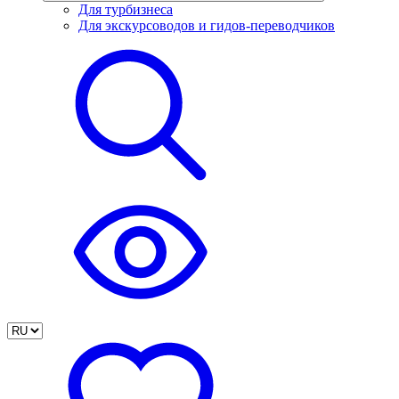
Для турбизнеса
Для экскурсоводов и гидов-переводчиков