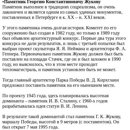
•Памятник Георгию Константиновичу Жукову
Памятник выполнен в традициях соцреализма, он очень
лаконичен и является одним из самых удачных монументов,
поставленных в Петербурге в к. XX – н. XXI веков.
У этого памятника очень долгая история. Комитет по его
сооружению был создан в 1982 году, но только в 1989 году
был объявлен архитектурный конкурс. Первые два тура этого
конкурса не дали результатов, и лишь с третьей попытки был
выбран проект скульптора Я. Я. Неймана и архитектора Ф. А.
Гепнера. Первоначально памятник Жукову должен был быть
поставлен на площади Стачек, где он и был заложен в 1990
году, но выяснилось, что в этом месте проходит
тепломагистраль, и памятник установлен быть не может.
Тогда главный архитектор Парка Победы В. Д. Кирхглани
предложил поставить памятник на его нынешнем месте.
По проекту 1945 года, здесь планировалась высотная
доминанта – памятник И. В. Сталину, с 1960-х годов
разрабатывалась идея статуи В. И. Ленина.
В результате такой доминантой стал памятник Г. К. Жукову,
маршалу Победы, высотой в 9 метров (с постаментом). Он
был открыт 7 мая 1995 года.