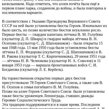
кизильником. Надо отметить, что аллея почёта была ещё в
первом плане парка, созданном до войны, и была повторена в
послевоенном варианте.
В соответствии с Указами Президиума Верховного Совета
СССР на ней были установлены бюсты Героев. Изначально их
было шесть, но позже количество бюстов неуклонно росло.
Первые бюсты — гвардии капитана летчика В. М. Голубева
(скульптор Д. П. Шварц) и гвардии майора лётчика В. Н.
Осипова (скульптор С. Д. Шапошников) – были открыты 15
мая 1948 года. 13 мая 1950 года были установлены бюсты
лётчика Е. П. Федорова (скульптор С. Д. Шапошников) и В.
И. Ракова (скульптор Т. С. Кирпичникова), 29 июня 1951 года
— лётчика Н. В. Челнокова (скульптор Н. А. Соколов) и 11
января 1953 года — маршала бронетанковых войск С. И.
Богданова (скульптор Л. Е. Кербель).
На торжественном открытии первых двух бюстов
присутствовали 78 Героев Советского Союза, а также сам В.
Н. Осипов и семья погибшего В. М. Голубева.
Позже на аллее Героев Советского Союза были установлены
также бюсты уроженцев Ленинграда, ставших дважды
Героями Социалистического Труда.
Эта традиция поддерживается и в наше время. Последним
был установлен бюст исследователя полярных областей А. Н.