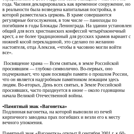
года. Часовня декларировалась как временное сооружение, но
в реальности была возведена капитальная постройка, в
которой разместилась церковь. В храме совершаются
регулярные богослужения, в том числе — панихиды по
погибшим в годы Блокады Ленинграда. На здании установлен
общий для всех христианских конфессий четырёхконечный
крест, а не более традиционный для русских храмов вариант с
нижней косой перекладиной, это сделано по желанию
настоятеля, отца Алексия, «чтобы в часовню могли войти
все».
Посвящение храма — Всем святым, в земле Российской
просиявшим — глубоко символично. Во-первых, оно
подчеркивает, что храм посвящён памяти о прошлом России,
что он является надгробным памятником лежащим здесь
людям. Во-вторых, День всех святых, в Земле Российской
просиявших, часто празднуется в июне – около годовщины
начала Великой Отечественной войны.
•Памятный знак «Вагонетка»
Подлинная вагонетка, на которой вывозили из печей
кирпичного заводика прах погибших и везли его к месту
вечного упокоения.
Памятный знак «Вагонетка» открыт 8 сентября 2001 г. к 60-