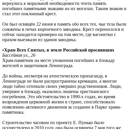
вернулись к моральной необходимости чтить память
погибших памятными знаками на их могилах. Таким знаком и
стал этот поклонный крест.
Он был освящён 22 июня в память обо всех тех, чьи тела были
сожжены в печах кирпичного заводика. Крест переносился и
сейчас находится примерно на том месте, где вагонетки с
прахом выезжали из здания заводика.
•Храм Всех Святых, в земле Российской просиявших
Бассейная ул., 26
Храм-памятник на месте упокоения погибших в блокаду
жителей и защитников Ленинграда.
До войны, несмотря на атеистическую пропаганду, в
Ленинграде не были распространены кремации, а многие
люди тайно отпевали своих умерших родственников. Люди,
умершие в блокаду, оказались лишены христианского
погребения. Это обстоятельство в 1990-х годах, во время
возрождения церковной жизни в стране, способствовало
появлению активного движения за создание в Парке храма-
памятника.
Строительство часовни по проекту Е. Пунько было
осуществлено в 2010 году, она была освящена 7 мая того же