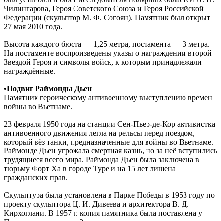
Чилингарова, Героя Советского Союза и Героя Российской
Федерации (скульптор М. Ф. Согоян). Памятник был открыт
27 мая 2010 года.
Высота каждого бюста — 1,25 метра, постамента — 3 метра.
На постаменте воспроизведены указы о награждении второй
Звездой Героя и символы войск, к которым принадлежали
награждённые.
•Подвиг Раймонды Дьен
Памятник героическому антивоенному выступлению времен
войны во Вьетнаме.
23 февраля 1950 года на станции Сен-Пьер-де-Кор активистка
антивоенного движения легла на рельсы перед поездом,
который вёз танки, предназначенные для войны во Вьетнаме.
Раймонде Дьен угрожала смертная казнь, но за неё вступились
трудящиеся всего мира. Раймонда Дьен была заключена в
тюрьму Форт Ха в городе Туре и на 15 лет лишена
гражданских прав.
Скульптура была установлена в Парке Победы в 1953 году по
проекту скульптора Ц. И. Дивеева и архитектора В. Д.
Кирхоглани. В 1957 г. копия памятника была поставлена у