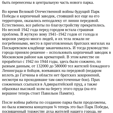
быть перенесены в центральную часть нового парка.
Во время Великой Отечественной войны будущий Парк
Победы и кирпичный заводик, стоявший все еще на его
территории, оказались неподалеку от линии передовой.
Естественно, все работы по благоустройству прекратились.
Но весной 1942 года перед городом встала страшная
проблема. В жуткую зиму 1941–1942 годов от голода и
морозов умерло много людей, и их тела лежали не
погребенными, место в приготовленных братских могилах на
Пискаревском кладбище заканчивалось. И тогда руководство
города приняло решение – использовать кирпичный заводик в
Московском районе как крематорий. В этом качестве он
проработал с 1942 по 1944 годы, здесь было сожжено, по
разным данным, от 132000 до 580000 тел жителей блокадного
Ленинграда и бойцов, воевавших на передовой (недаром
вплоть до Гатчины в области нет братских захоронений,
несмотря на проходившие там ожесточенные бои). Прах
сожженных ссыпался в Адмиралтейский пруд, а также
образовал высокий холм на берегу этого пруда (на его
вершине теперь стоит Павильон Памяти).
После войны работы по созданию парка были продолжены,
но была изменена концепция ¾ теперь это был Парк Победы,
посвященный торжеству духа жителей нашего города, не