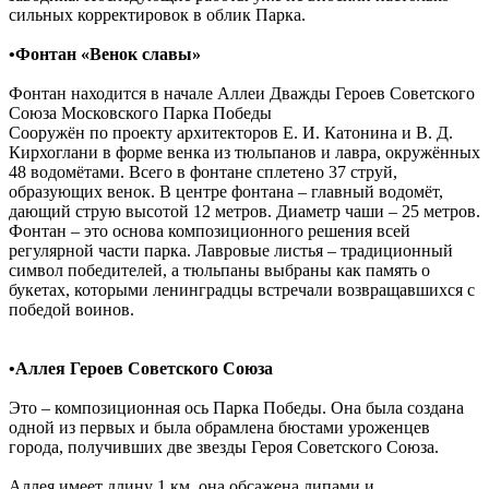
сильных корректировок в облик Парка.
•
Фонтан «Венок славы»
Фонтан находится в начале Аллеи Дважды Героев Советского
Союза Московского Парка Победы
Сооружён по проекту архитекторов Е. И. Катонина и В. Д.
Кирхоглани в форме венка из тюльпанов и лавра, окружённых
48 водомётами. Всего в фонтане сплетено 37 струй,
образующих венок. В центре фонтана – главный водомёт,
дающий струю высотой 12 метров. Диаметр чаши – 25 метров.
Фонтан – это основа композиционного решения всей
регулярной части парка. Лавровые листья – традиционный
символ победителей, а тюльпаны выбраны как память о
букетах, которыми ленинградцы встречали возвращавшихся с
победой воинов.
•Аллея Героев Советского Союза
Это – композиционная ось Парка Победы. Она была создана
одной из первых и была обрамлена бюстами уроженцев
города, получивших две звезды Героя Советского Союза.
Аллея имеет длину 1 км, она обсажена липами и