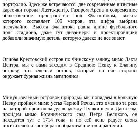
портфолио. Здесь же встречаются две современные визитные
карточки города: Лахта-центр, Газпром Арена и современное
общественное пространство под Флагштоком, высота
которого составляет 105 метров, эта цифра выбрана
неслучайно. Высота флагштока равна длине футбольного
поля стадиона, даже тут дизайнеры и проектировщики
добавили значимую деталь, которую далеко не все знают.
Огибая Крестовский остров по Финскому заливу, мимо Лахта
Центра, мы с вами заходим в Среднюю Невку к Елагину
острову, это зелёный остров, который по обе стороны
окружает бурная жизнь мегаполиса.
Минуя «зеленый островок природы» мы попадаем в Большую
Невку, пройдем мимо устья Черной Речки, это именно та река
на которой произошла дуэль между Пушкиным и Дантесом,
пройдем мимо Ботанического сада Петра Великого, он
находится тут с 1714 года, и по сей день радует своих
посетителей и гостей разнообразием цветов и растений.