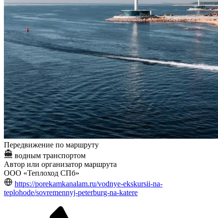
Передвижение по маршруту
водным транспортом
Автор или организатор маршрута
ООО «Теплоход СПб»
https://porekamkanalam.ru/vodnye-ekskursii-na-
teplohode/sovremennyj-peterburg-na-katere