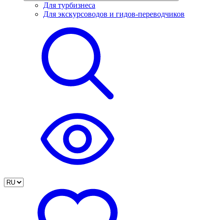
Для турбизнеса
Для экскурсоводов и гидов-переводчиков