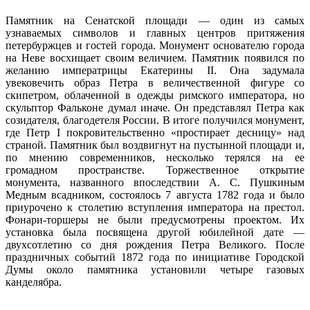
Памятник на Сенатской площади — один из самых
узнаваемых символов и главных центров притяжения
петербуржцев и гостей города. Монумент основателю города
на Неве восхищает своим величием. Памятник появился по
желанию императрицы Екатерины II. Она задумала
увековечить образ Петра в величественной фигуре со
скипетром, облаченной в одежды римского императора, но
скульптор Фальконе думал иначе. Он представлял Петра как
созидателя, благодетеля России. В итоге получился монумент,
где Петр I покровительственно «простирает десницу» над
страной. Памятник был воздвигнут на пустынной площади и,
по мнению современников, несколько терялся на ее
громадном пространстве. Торжественное открытие
монумента, названного впоследствии А. С. Пушкиным
Медным всадником, состоялось 7 августа 1782 года и было
приурочено к столетию вступления императора на престол.
Фонари-торшеры не были предусмотрены проектом. Их
установка была посвящена другой юбилейной дате —
двухсотлетию со дня рождения Петра Великого. После
праздничных событий 1872 года по инициативе Городской
Думы около памятника установили четыре газовых
канделябра.