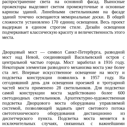
распространение света на основной фасад. Выносные
прожекторы выделяют светом промежуточные и основные
карнизы зданий. Линейными светильниками на фасаде
зданий точечно освещаются мемориальные доски. В общей
сложности установлено 170 единиц освещения. Весь проект
выдержан в едином строгом стиле. Дизайн освещения
подчеркивает классическую красоту и величественность этого
места.
Дворцовый мост — символ Санкт-Петербурга, разводной
мост над Невой, соединяющий Васильевский остров с
центральной частью города. Мост заработал в 1916 году.
Некоторым элементам разводного механизма моста уже более
ста лет. Впервые искусственное освещение на мосту и
подсветка конструкции появились в 1957 году. На
сегодняшний день для освещения проезжей и тротуарной
частей моста применено 28 светильников. Для подсветки
самой конструкции моста задействовано более 600
светодиодных светильников. Архитектурно-художественная
подсветка Дворцового моста оборудована управляемой
системой, позволяющей задавать цвет светового потока
светотехнического оборудования дистанционно из
диспетчерского пункта. Подсветка моста меняется в
исключительных случаях, связанных с важнейшими