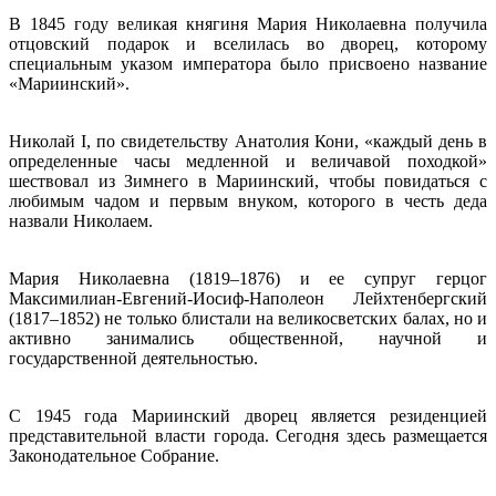
В 1845 году великая княгиня Мария Николаевна получила
отцовский подарок и вселилась во дворец, которому
специальным указом императора было присвоено название
«Мариинский».
Николай I, по свидетельству Анатолия Кони, «каждый день в
определенные часы медленной и величавой походкой»
шествовал из Зимнего в Мариинский, чтобы повидаться с
любимым чадом и первым внуком, которого в честь деда
назвали Николаем.
Мария Николаевна (1819–1876) и ее супруг герцог
Максимилиан-Евгений-Иосиф-Наполеон Лейхтенбергский
(1817–1852) не только блистали на великосветских балах, но и
активно занимались общественной, научной и
государственной деятельностью.
С 1945 года Мариинский дворец является резиденцией
представительной власти города. Сегодня здесь размещается
Законодательное Собрание.