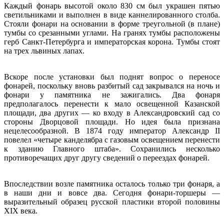
Каждый фонарь высотой около 830 см был украшен пятью
светильниками и выполнен в виде каннелированного столба.
Стояли фонари на основании в форме треугольной (в плане)
тумбы со срезанными углами. На гранях тумбы расположены
герб Санкт-Петербурга и императорская корона. Тумбы стоят
на трех львиных лапах.
Вскоре после установки был поднят вопрос о переносе
фонарей, поскольку вновь разбитый сад закрывался на ночь и
фонари у памятника не зажигались. Два фонаря
предполагалось перенести к мало освещенной Казанской
площади, два других — ко входу в Александровский сад со
стороны Дворцовой площади. Но идея была признана
нецелесообразной. В 1874 году император Александр II
повелел «четыре канделябра с газовым освещением перенести
к зданию Главного штаба». Сохранились несколько
противоречащих друг другу сведений о переездах фонарей.
Впоследствии возле памятника осталось только три фонаря, а
в наши дни и вовсе два. Сегодня фонари-торшеры —
выразительный образец русской пластики второй половины
XIX века.