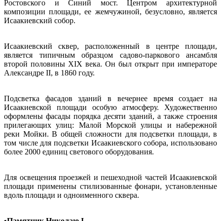
Ростовского и Синий мост. Центром архитектурной
композиции площади, ее жемчужиной, безусловно, является
Исаакиевский собор.
Исаакиевский сквер, расположенный в центре площади,
является типичным образцом садово-паркового ансамбля
второй половины XIX века. Он был открыт при императоре
Александре II, в 1860 году.
Подсветка фасадов зданий в вечернее время создает на
Исаакиевской площади особую атмосферу. Художественно
оформлены фасады порядка десяти зданий, а также строения
прилегающих улиц: Малой Морской улицы и набережной
реки Мойки. В общей сложности для подсветки площади, в
том числе для подсветки Исаакиевского собора, использовано
более 2000 единиц светового оборудования.
Для освещения проезжей и пешеходной частей Исаакиевской
площади применены стилизованные фонари, установленные
вдоль площади и одноименного сквера.
•Памятник Николаю I