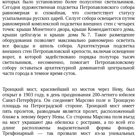
которых было установлено более полусотни светильников.
Сегодня художественная подсветка Петропавловского собора
равномерная и спокойная, что соответствует статусу
усыпальницы русских царей. Силуэт собора освещается путем
равномерной комплексной подсветки внешних стен с четырех
точек: крыши Монетного двора, крыши Комендантского дома,
крыши цейхгауза и крыши дома №7. Такое размещение
оборудования позволяет максимально равномерно осветить
все фасады и шпиль собора. Архитектурная подсветка
внешних стен Петропавловской крепости, включая освещение
ворот, в которой задействовано порядка полутора тысяч
светильников, несомненно, помогает Петропавловскому
собору оставаться архитектурной доминантой центральной
части города в темное время суток.
Троицкий мост, красивейший из мостов через Неву, был
открыт в 1903 году, в день празднования 200-летнего юбилея
Санкт-Петербурга. Он соединяет Марсово поле и Троицкую
площадь на Петроградской стороне. Троицкий мост имеет
пять пролетов, разводным является пролет, расположенный
ближе к левому берегу Невы. Со стороны Марсова поля въезд
на мост украшают два обелиска с рострами, а по всей его
длине расположены выразительной формы фонари.
Трехфонарный — так прозвали мост из-за уникальных