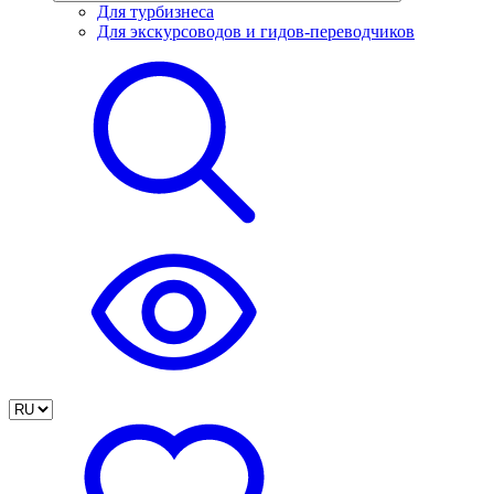
Для турбизнеса
Для экскурсоводов и гидов-переводчиков