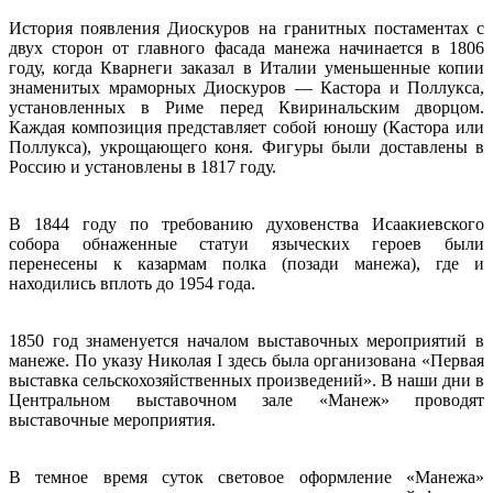
История появления Диоскуров на гранитных постаментах с
двух сторон от главного фасада манежа начинается в 1806
году, когда Кварнеги заказал в Италии уменьшенные копии
знаменитых мраморных Диоскуров — Кастора и Поллукса,
установленных в Риме перед Квиринальским дворцом.
Каждая композиция представляет собой юношу (Кастора или
Поллукса), укрощающего коня. Фигуры были доставлены в
Россию и установлены в 1817 году.
В 1844 году по требованию духовенства Исаакиевского
собора обнаженные статуи языческих героев были
перенесены к казармам полка (позади манежа), где и
находились вплоть до 1954 года.
1850 год знаменуется началом выставочных мероприятий в
манеже. По указу Николая I здесь была организована «Первая
выставка сельскохозяйственных произведений». В наши дни в
Центральном выставочном зале «Манеж» проводят
выставочные мероприятия.
В темное время суток световое оформление «Манежа»