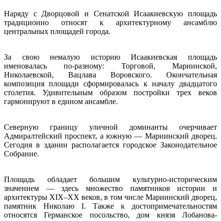
Наряду с Дворцовой и Сенатской Исаакиевскую площадь
традиционно относят к архитектурному ансамблю
центральных площадей города.
За свою немалую историю Исаакиевская площадь
именовалась по-разному: Торговой, Мариинской,
Николаевской, Вацлава Воровского. Окончательная
композиция площади сформировалась к началу двадцатого
столетия. Удивительным образом постройки трех веков
гармонируют в едином ансамбле.
Северную границу уличной доминанты очерчивает
Адмиралтейский проспект, а южную — Мариинский дворец.
Сегодня в здании располагается городское Законодательное
Собрание.
Площадь обладает большим культурно-историческим
значением — здесь множество памятников истории и
архитектуры XIX–XX веков, в том числе Мариинский дворец,
памятник Николаю I. Также к достопримечательностям
относятся Германское посольство, дом князя Лобанова-