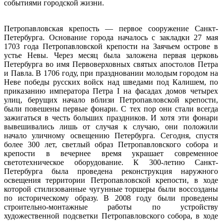
событиями городской жизни.
Петропавловская крепость — первое сооружение Санкт-
Петербурга. Основание города началось с закладки 27 мая
1703 года Петропавловской крепости на Заячьем острове в
устье Невы. Через месяц была заложена первая церковь
Петербурга во имя Первоверховных святых апостолов Петра
и Павла. В 1706 году, при праздновании молодым городом на
Неве победы русских войск над шведами под Калишем, по
приказанию императора Петра I на фасадах домов четырех
улиц, берущих начало вблизи Петропавловской крепости,
были повешены первые фонари. С тех пор они стали всегда
зажигаться в честь больших праздников. И хотя эти фонари
вывешивались лишь от случая к случаю, они положили
начало уличному освещению Петербурга. Сегодня, спустя
более 300 лет, светлый образ Петропавловского собора и
крепости в вечернее время украшает современное
светотехническое оборудование. К 300-летию Санкт-
Петербурга была проведена реконструкция наружного
освещения территории Петропавловской крепости, в ходе
которой стилизованные чугунные торшеры были воссозданы
по историческому образу. В 2008 году были проведены
строительно-монтажные работы по устройству
художественной подсветки Петропавловского собора, в ходе