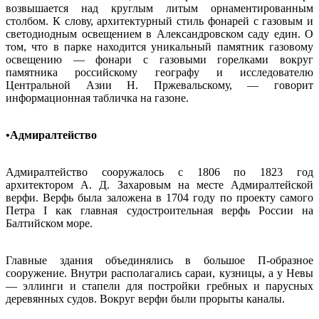
возвышается над круглым литым орнаментированным
столбом. К слову, архитектурный стиль фонарей с газовым и
светодиодным освещением в Александровском саду един. О
том, что в парке находится уникальный памятник газовому
освещению — фонари с газовыми горелками вокруг
памятника российскому географу и исследователю
Центральной Азии Н. Пржевальскому, — говорит
информационная табличка на газоне.
•Адмиралтейство
Адмиралтейство сооружалось с 1806 по 1823 год
архитектором А. Д. Захаровым на месте Адмиралтейской
верфи. Верфь была заложена в 1704 году по проекту самого
Петра I как главная судостроительная верфь России на
Балтийском море.
Главные здания объединялись в большое П-образное
сооружение. Внутри располагались сараи, кузницы, а у Невы
— эллинги и стапели для постройки гребных и парусных
деревянных судов. Вокруг верфи были прорыты каналы.