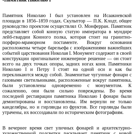
Памятник Николаю I был установлен на Исаакиевской
площади в 1856–1859 годах. Скульптор — П.К. Клодт, общее
руководство проектом осуществлял О. Монферран. Памятник
представляет собой конную статую императора в мундире
лейб-гвардии Конного полка, которая стоит на гранитно-
порфиро-мраморном постаменте. Вокруг основания
расположены четыре барельефа с изображениями важнейших
событий царствования Николая I. Монумент содержит в своей
конструкции оригинальное инженерное решение — он стоит
всего на двух точках опоры, задних ногах коня. Памятники
Николаю I и Петру I стоят на одной оси и как бы
перекликаются между собой. Знаменитые чугунные фонари с
газовыми светильниками, расположенные вокруг памятника,
были установлены одновременно с монументом. К
сожалению, они были сильно повреждены. Во время
последней реставрации памятника Николаю I фонари были
демонтированы и восстановлены. Им вернули не только
канделябры, но и гирлянды из фруктов. Все гирлянды были
утрачены, их воссоздавали по историческим фотографиям.
В вечернее время свет уличных фонарей и архитектурно-
художественной подсветки раскрывает памятник с новой