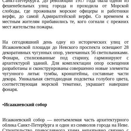
Санкт-Петербурга. До революции 1917 года была одной из
фешенебельных улиц города и проходила от Морской
слободы, где проживали морские офицеры и работники
верфи, до самой Адмиралтейской верфи. Со временем к
местным жителям прибавились те, кого согнали с прежних
мест жительства пожары.
На сегодняшний день одну из исторических улиц от
Исаакиевской площади до Невского проспекта освещают 28
декоративных чугунных опор, увенчанных 56 светильниками.
Фонари, стилизованные под старину, гармонируют с
архитектурой зданий. Для комплектации опор освещения
разработаны и сконструированы совершенно новые элементы
чугунного литья: тумбы, кронштейны, составные части
декора. Уникальная светодиодная подсветка голубого цвета,
соответствующая морской тематике, украшает навершие
фонаря.
•Исаакиевский собор
Исаакиевский собор — неотъемлемая часть архитектурного
облика Санкт-Петербурга и один из символов города на Неве.
Строительство православного храма неразрывно связано с