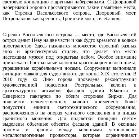
световую концепцию с другими набережными. С Дворцовой
набережной хорошо просматриваются такие памятные места,
как Стрелка Васильевского острова, Дворцовый мост,
Петропавловская крепость, Троицкий мост, телебашня.
Стрелка Васильевского острова — место, где Васильевский
остров делит Неву на две части и как будто врезается в водное
пространство. Здесь находится множество строений разных
эпох и архитектурных стилей, что делает это место
настоящим музеем под открытым небом. Особое внимание
привлекают Ростральные колонны красно-коричневого цвета,
украшенные корабельными носами. Сооружения выполняли
функции маяков для судов вплоть до конца XIX столетия. В
2010 году ко Дню города проведена реконструкция
художественной подсветки Ростральных колонн и
архитектурного ансамбля фасадов зданий Южного и
Северного пакгаузов по обеим сторонам Биржи. Для
подсветки величественных колонн применено более
полусотни единиц светотехнического оборудования,
расположенного на опорах уличного освещения и в нишах
гранитного мощения. Для подсветки площади светом
выделены объемные объекты фасадов зданий. В оконные
проемы и проемы между колоннами установлены
металлогалогенные прожекторы, которые ограничивают