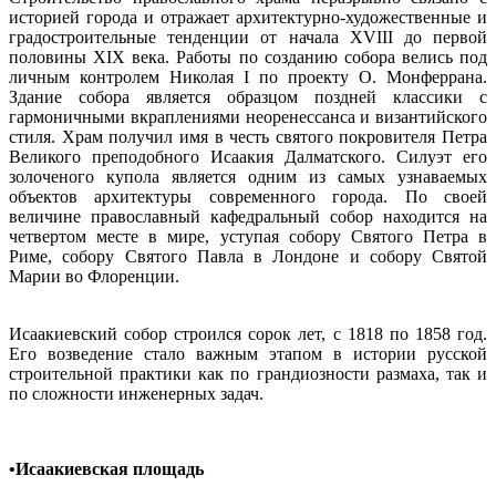
историей города и отражает архитектурно-художественные и
градостроительные тенденции от начала XVIII до первой
половины XIX века. Работы по созданию собора велись под
личным контролем Николая I по проекту О. Монферрана.
Здание собора является образцом поздней классики с
гармоничными вкраплениями неоренессанса и византийского
стиля. Храм получил имя в честь святого покровителя Петра
Великого преподобного Исаакия Далматского. Силуэт его
золоченого купола является одним из самых узнаваемых
объектов архитектуры современного города. По своей
величине православный кафедральный собор находится на
четвертом месте в мире, уступая собору Святого Петра в
Риме, собору Святого Павла в Лондоне и собору Святой
Марии во Флоренции.
Исаакиевский собор строился сорок лет, с 1818 по 1858 год.
Его возведение стало важным этапом в истории русской
строительной практики как по грандиозности размаха, так и
по сложности инженерных задач.
•Исаакиевская площадь