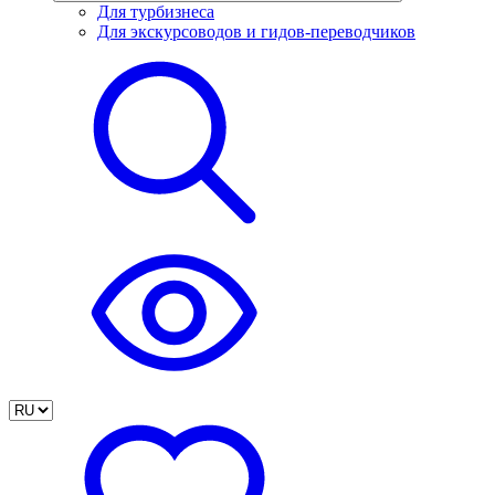
Для турбизнеса
Для экскурсоводов и гидов-переводчиков