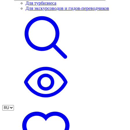
Для турбизнеса
Для экскурсоводов и гидов-переводчиков