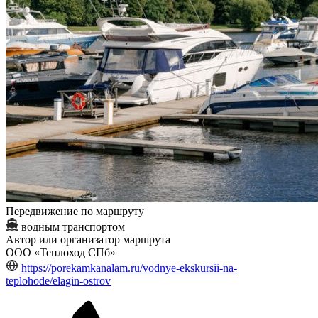
Передвижение по маршруту
водным транспортом
Автор или организатор маршрута
ООО «Теплоход СПб»
https://porekamkanalam.ru/vodnye-ekskursii-na-
teplohode/elagin-ostrov