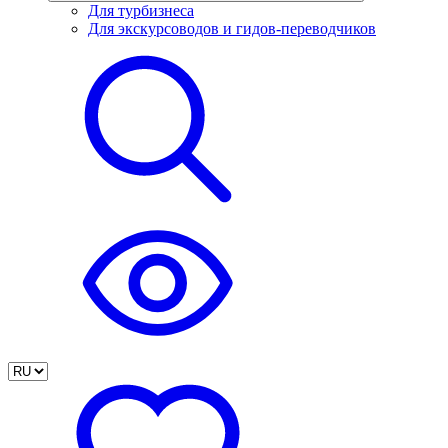
Для турбизнеса
Для экскурсоводов и гидов-переводчиков