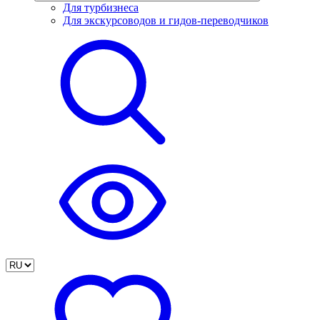
Для турбизнеса
Для экскурсоводов и гидов-переводчиков