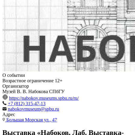
О событии
Возрастное ограничение
12+
Организатор
Музей В. В. Набокова СПбГУ
https://nabokov.museums.spbu.ru/ru/
+7 (812) 315-47-13
nabokovmuseum@spbu.ru
Адрес
Большая Морская ул., 47
Выставка «Набоков. Лаб. Выставка-