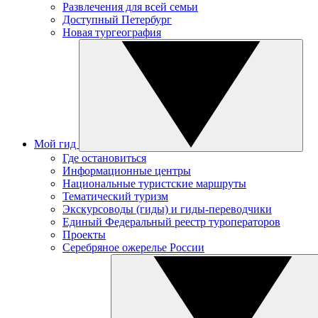
Развлечения для всей семьи
Доступный Петербург
Новая тургеография
Мой гид
Где остановиться
Информационные центры
Национальные туристские маршруты
Тематический туризм
Экскурсоводы (гиды) и гиды-переводчики
Единый Федеральный реестр туроператоров
Проекты
Серебряное ожерелье России